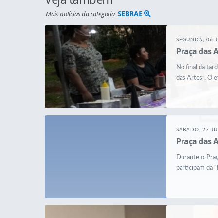
SEBRAE
Mais notícias da categoria
SEGUNDA, 06 J
Praça das A
No final da tar
das Artes”. O 
SÁBADO, 27 J
Praça das A
Durante o Praç
participam da “