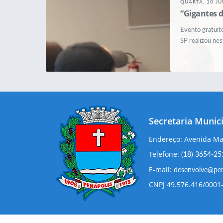
QUARTA, 10 JU
“Gigantes d
Evento gratuit
SP realizou nes
Secretaria Munic
Endereço: Avenida Mar
Telefone:
(18) 3654-25
E-mail:
desenvolve@pena
CNPJ 49.576.416/0001